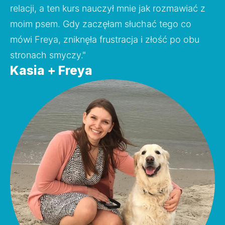
relacji, a ten kurs nauczył mnie jak rozmawiać z 
moim psem. Gdy zaczęłam słuchać tego co 
mówi Freya, zniknęła frustracja i złość po obu 
stronach smyczy."
Kasia + Freya