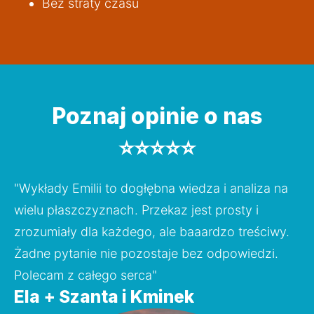
Bez straty czasu
Poznaj opinie o nas
⭐️⭐️⭐️⭐️⭐️
"Wykłady Emilii to dogłębna wiedza i analiza na 
wielu płaszczyznach. Przekaz jest prosty i 
zrozumiały dla każdego, ale baaardzo treściwy. 
Żadne pytanie nie pozostaje bez odpowiedzi. 
Polecam z całego serca"
Ela + Szanta i Kminek