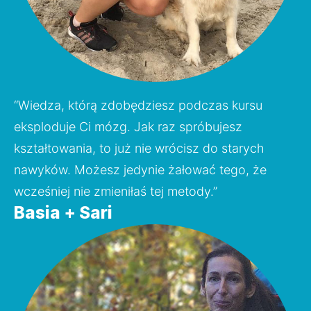
“Wiedza, którą zdobędziesz podczas kursu 
eksploduje Ci mózg. Jak raz spróbujesz 
kształtowania, to już nie wrócisz do starych 
nawyków. Możesz jedynie żałować tego, że 
wcześniej nie zmieniłaś tej metody.”
Basia + Sari