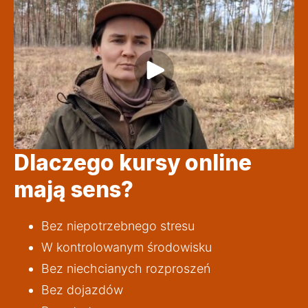
Dlaczego kursy online
mają sens?
Bez niepotrzebnego stresu
W kontrolowanym środowisku
Bez niechcianych rozproszeń
Bez dojazdów